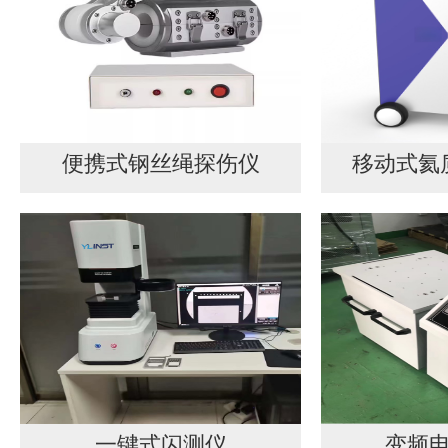
便携式钢丝绳探伤仪
移动式氦
一键式闪测仪
变频