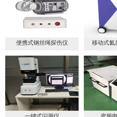
便携式钢丝绳探伤仪
移动式氦
一键式闪测仪
变频